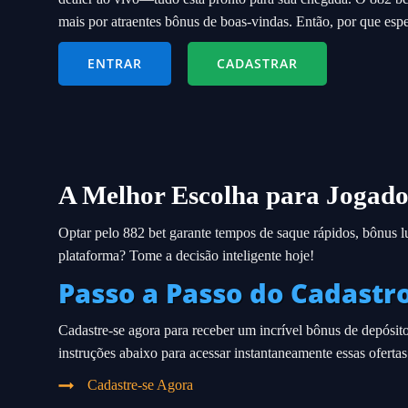
mais por atraentes bônus de boas-vindas. Então, por que esp
ENTRAR
CADASTRAR
A Melhor Escolha para Jogador
Optar pelo 882 bet garante tempos de saque rápidos, bônus l
plataforma? Tome a decisão inteligente hoje!
Passo a Passo do Cadastro
Cadastre-se agora para receber um incrível bônus de depósit
instruções abaixo para acessar instantaneamente essas oferta
Cadastre-se Agora