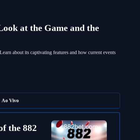
Look at the Game and the
 Learn about its captivating features and how current events
Ao Vivo
of the 882