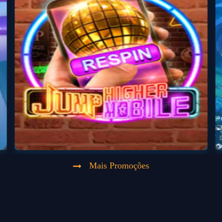
Mais Promoções