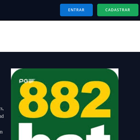
ENTRAR
CADASTRAR
s,
nd
om