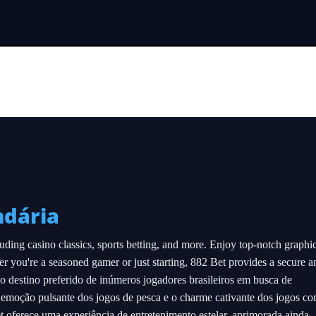
ndária
luding casino classics, sports betting, and more. Enjoy top-notch graphic
 you're a seasoned gamer or just starting, 882 Bet provides a secure a
 o destino preferido de inúmeros jogadores brasileiros em busca de
emoção pulsante dos jogos de pesca e o charme cativante dos jogos c
 oferece uma experiência de entretenimento estelar, aprimorada ainda