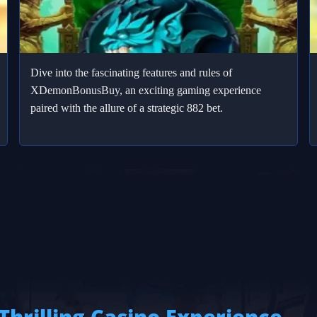
Dive into the fascinating features and rules of
XDemonBonusBuy, an exciting gaming experience
paired with the allure of a strategic 882 bet.
 Thrilling Casino Experience